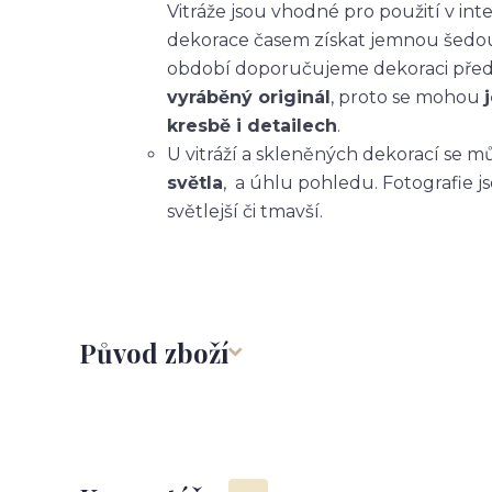
Vitráže jsou vhodné pro použití v int
dekorace časem získat jemnou šedou 
období doporučujeme dekoraci před
vyráběný originál
, proto se mohou
kresbě i detailech
.
U vitráží a skleněných dekorací se 
světla
, a úhlu pohledu. Fotografie j
světlejší či tmavší.
Původ zboží