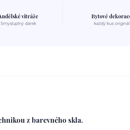
Andělské vitráže
Bytové dekorac
Smysluplný dárek
každý kus originál
chnikou z barevného skla.