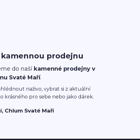
i kamennou prodejnu
eme do naší
kamenné prodejny v
mu Svaté Maří
.
ohlédnout naživo, vybrat si z aktuální
co krásného pro sebe nebo jako dárek.
í, Chlum Svaté Maří