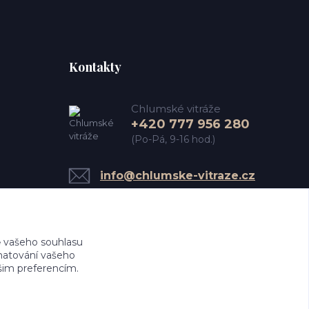
Kontakty
Chlumské vitráže
+420 777 956 280
(Po-Pá, 9-16 hod.)
info@chlumske-vitraze.cz
 vašeho souhlasu
amatování vašeho
ašim preferencím.