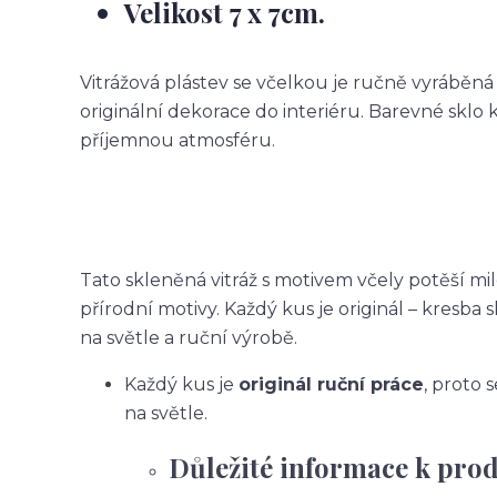
Velikost 7 x 7cm.
Vitrážová plástev se včelkou je ručně vyráběná z
originální dekorace do interiéru. Barevné sklo 
příjemnou atmosféru.
Tato skleněná vitráž s motivem včely potěší milo
přírodní motivy. Každý kus je originál – kresba sk
na světle a ruční výrobě.
Každý kus je
originál ruční práce
, proto 
na světle.
Důležité informace k pro