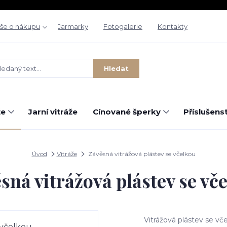
še o nákupu
Jarmarky
Fotogalerie
Kontakty
Hledat
že
Jarní vitráže
Cínované šperky
Příslušenst
Úvod
Vitráže
Závěsná vitrážová plástev se včelkou
sná vitrážová plástev se vč
Vitrážová plástev se vč