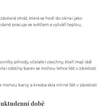
ávěsná vitráž, která se hodí do okna i jako
krásně pracuje se světlem a vytváří teplou,
vníky přírody, včelaře i všechny, kteří mají rádi
la i odstíny barev se mohou lehce lišit v závislosti
se mohou barvy a kresba skla mírně lišit v závislosti
duktudenní době