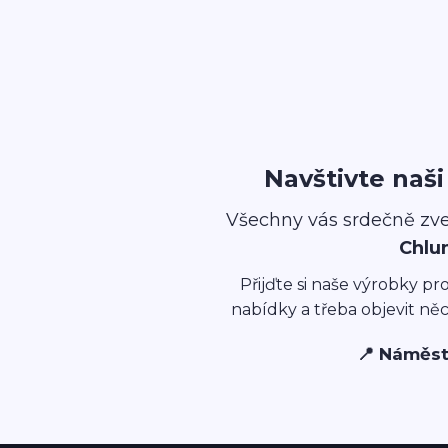
Navštivte naš
Všechny vás srdečně zv
Chlu
Přijďte si naše výrobky pr
nabídky a třeba objevit ně
📍 Náměst