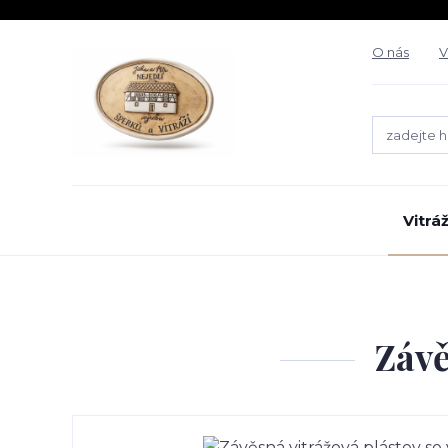
O nás
V
Vitrá
Závě