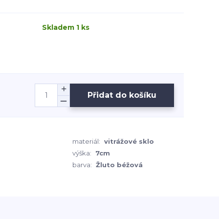
Skladem 1 ks
Přidat do košíku
materiál:
vitrážové sklo
výška:
7cm
barva:
Žluto béžová