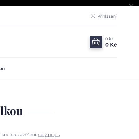
Přihlášení
0
ks
0 Kč
ví
elkou
elkou na zavěšení.
celý popis