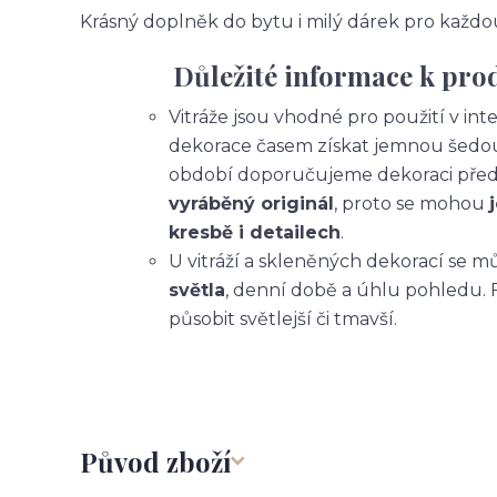
Krásný doplněk do bytu i milý dárek pro každou 
Důležité informace k prod
Vitráže jsou vhodné pro použití v int
dekorace časem získat jemnou šedou 
období doporučujeme dekoraci před
vyráběný originál
, proto se mohou
kresbě i detailech
.
U vitráží a skleněných dekorací se 
světla
, denní době a úhlu pohledu. 
působit světlejší či tmavší.
Původ zboží