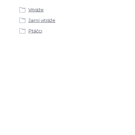
Vitráže
Jarní vitráže
Ptáčci