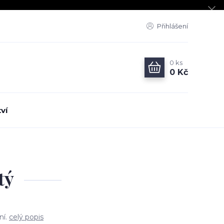
Přihlášení
0
ks
0 Kč
ví
tý
ní.
celý popis