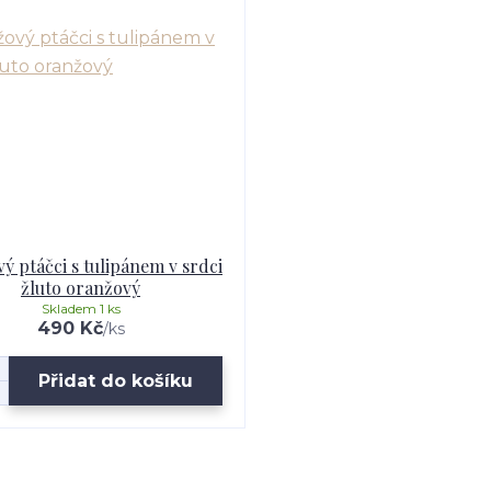
vý ptáčci s tulipánem v srdci
žluto oranžový
Skladem 1 ks
490 Kč
/
ks
Přidat do košíku