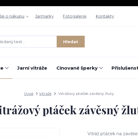
še o nákupu
Jarmarky
Fotogalerie
Kontakty
Hledat
že
Jarní vitráže
Cínované šperky
Příslušenst
Úvod
Vitráže
Vitrážový ptáček závěsný žlutý
itrážový ptáček závěsný žlu
Vitráž ptáček na zavěše