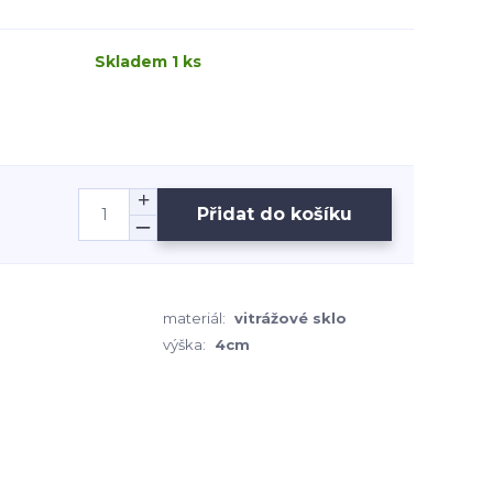
Skladem 1 ks
Přidat do košíku
materiál:
vitrážové sklo
výška:
4cm