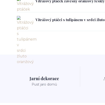
Vitrážový ptáček závěsný oranžový lesklý
Vitrážový ptáčci s tulipánem v srdci žlut
Jarní dekorace
Pusť jaro domů