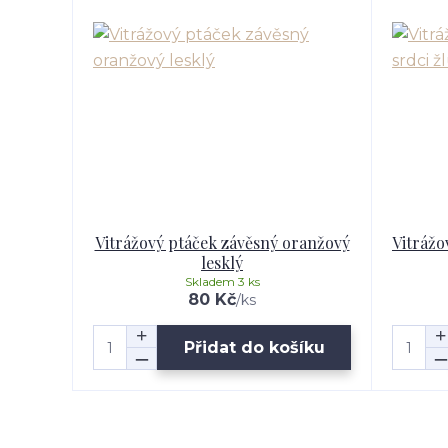
Vitrážový ptáček závěsný oranžový
Vitrážo
lesklý
Skladem 3 ks
80 Kč
/
ks
Přidat do košíku