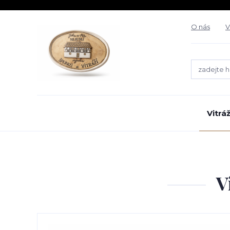
O nás
V
Vitrá
V