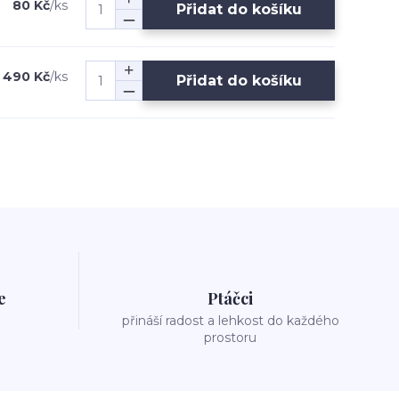
80 Kč
/
ks
Přidat do košíku
490 Kč
/
ks
Přidat do košíku
e
Ptáčci
přináší radost a lehkost do každého
prostoru