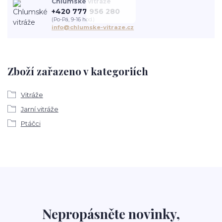
Chlumské vitráže
+420 777 956 280
(Po-Pá, 9-16 hod.)
info@chlumske-vitraze.cz
Zboží zařazeno v kategoriích
Vitráže
Jarní vitráže
Ptáčci
Nepropásněte novinky,