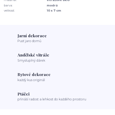
materiál:
vitrážové sklo
barva:
modrá
velikost:
10 x 7 cm
Jarní dekorace
Pusť jaro domů
Andělské vitráže
Smysluplný dárek
Bytové dekorace
každý kus originál
Ptáčci
přináší radost a lehkost do každého prostoru