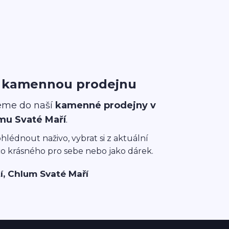
i kamennou prodejnu
eme do naší
kamenné prodejny v
mu Svaté Maří
.
ohlédnout naživo, vybrat si z aktuální
co krásného pro sebe nebo jako dárek.
í, Chlum Svaté Maří