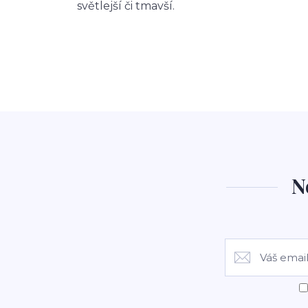
světlejší či tmavší.
N