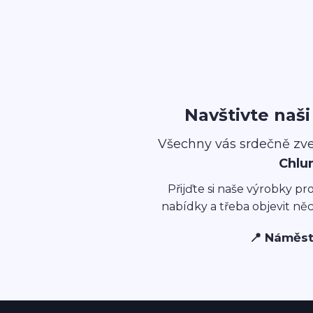
Navštivte naš
Všechny vás srdečně zv
Chlu
Přijďte si naše výrobky pr
nabídky a třeba objevit ně
📍 Náměst