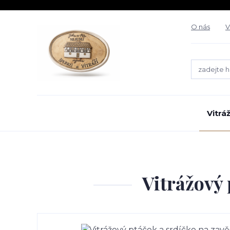
O nás
V
Vitrá
Vitrážový 