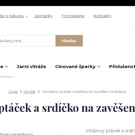
še o nákupu
Jarmarky
Fotogalerie
Kontakty
Hledat
že
Jarní vitráže
Cínované šperky
Příslušenst
Úvod
Vitráže
Vitrážový ptáček a srdíčko na zavěšení oranžový
ptáček a srdíčko na zavěše
Vitrážový ptáček a srdí