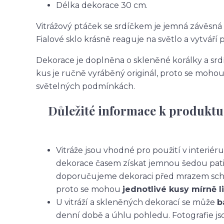
Délka dekorace 30 cm.
Vitrážový ptáček se srdíčkem je jemná závěsná v
Fialové sklo krásně reaguje na světlo a vytváří
Dekorace je doplněna o skleněné korálky a srd
kus je ručně vyráběný originál, proto se mohou ba
světelných podmínkách.
Důležité informace k produktu
Vitráže jsou vhodné pro použití v interiér
dekorace časem získat jemnou šedou pati
doporučujeme dekoraci před mrazem scho
proto se mohou
jednotlivé kusy mírně li
U vitráží a skleněných dekorací se může
b
denní době a úhlu pohledu. Fotografie js