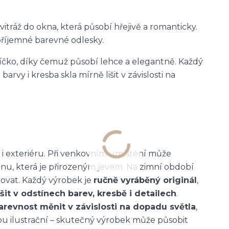
itráž do okna, která působí hřejivě a romanticky.
 příjemné barevné odlesky.
íčko, díky čemuž působí lehce a elegantně. Každý
rvy i kresba skla mírně lišit v závislosti na
u i exteriéru. Při venkovním umístění může
nu, která je přirozeným jevem. Na zimní období
vat. Každý výrobek je
ručně vyráběný originál
,
šit v odstínech barev, kresbě i detailech
.
arevnost měnit v závislosti na dopadu světla
,
ou ilustrační – skutečný výrobek může působit