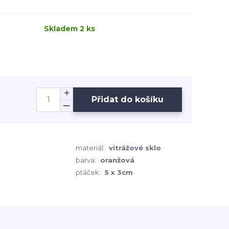
Skladem 2 ks
Přidat do košíku
materiál:
vitrážové sklo
barva:
oranžová
ptáček:
5 x 3cm