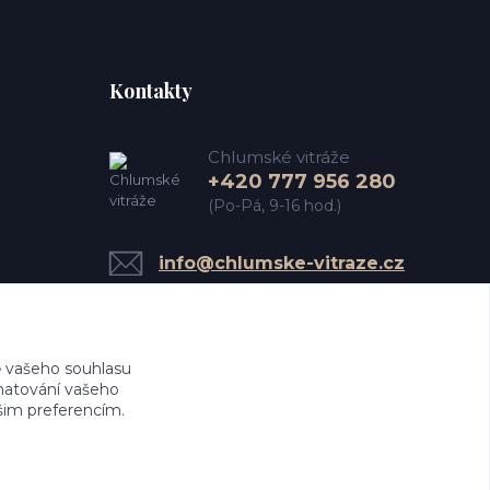
Kontakty
Chlumské vitráže
+420 777 956 280
(Po-Pá, 9-16 hod.)
info@chlumske-vitraze.cz
 vašeho souhlasu
amatování vašeho
ašim preferencím.