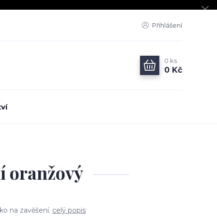
Přihlášení
0
ks
0 Kč
ví
ní oranžový
čko na zavěšení.
celý popis