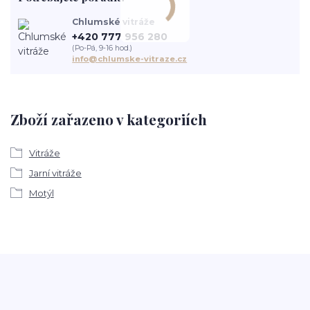
Chlumské vitráže
+420 777 956 280
(Po-Pá, 9-16 hod.)
info@chlumske-vitraze.cz
Zboží zařazeno v kategoriích
Vitráže
Jarní vitráže
Motýl