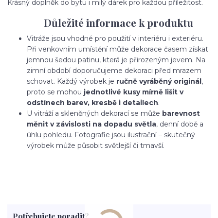
Krásný doplněk do bytu i milý dárek pro každou příležitost.
Důležité informace k produktu
Vitráže jsou vhodné pro použití v interiéru i exteriéru.
Při venkovním umístění může dekorace časem získat
jemnou šedou patinu, která je přirozeným jevem. Na
zimní období doporučujeme dekoraci před mrazem
schovat. Každý výrobek je
ručně vyráběný originál
,
proto se mohou
jednotlivé kusy mírně lišit v
odstínech barev, kresbě i detailech
.
U vitráží a skleněných dekorací se může
barevnost
měnit v závislosti na dopadu světla
, denní době a
úhlu pohledu. Fotografie jsou ilustrační – skutečný
výrobek může působit světlejší či tmavší.
Potřebujete poradit?