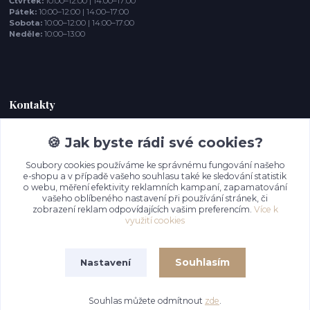
Čtvrtek:
10:00–12:00 | 14:00–17:00
Pátek:
10:00–12:00 | 14:00–17:00
Sobota:
10:00–12:00 | 14:00–17:00
Neděle:
10:00–13:00
Kontakty
🍪 Jak byste rádi své cookies?
Chlumské vitráže
+420 777 956 280
Soubory cookies používáme ke správnému fungování našeho
(Po-Pá, 9-16 hod.)
e-shopu a v případě vašeho souhlasu také ke sledování statistik
o webu, měření efektivity reklamních kampaní, zapamatování
info@chlumske-vitraze.cz
vašeho oblíbeného nastavení při používání stránek, či
zobrazení reklam odpovídajících vašim preferencím.
Více k
využití cookies
Souhlasím
Nastavení
Souhlas můžete odmítnout
zde
.
Vytvořeno na
Eshop-rychle.cz