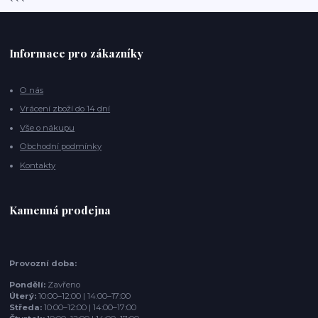
```
Informace pro zákazníky
O nás
Vrácení zboží do 14 dní
Vše o nákupu
Obchodní podmínky
Kontakty
Kamenná prodejna
Provozní doba:
Pondělí:
Zavřeno
Úterý:
10:00–12:00 | 14:00–17:00
Středa:
10:00–12:00 | 14:00–17:00