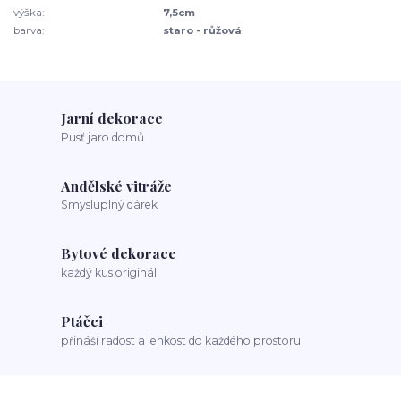
výška:
7,5cm
barva:
staro - růžová
Jarní dekorace
Pusť jaro domů
Andělské vitráže
Smysluplný dárek
Bytové dekorace
každý kus originál
Ptáčci
přináší radost a lehkost do každého prostoru