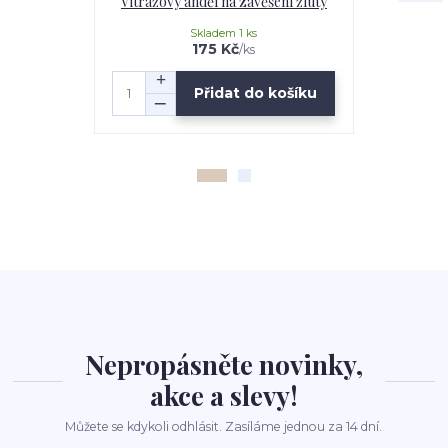
Vitrážový anděl na zavěšení žlutý
Vitrážový a
Skladem 1 ks
175 Kč
/
ks
Přidat do košíku
Nepropásněte novinky,
akce a slevy!
Můžete se kdykoli odhlásit. Zasíláme jednou za 14 dní.