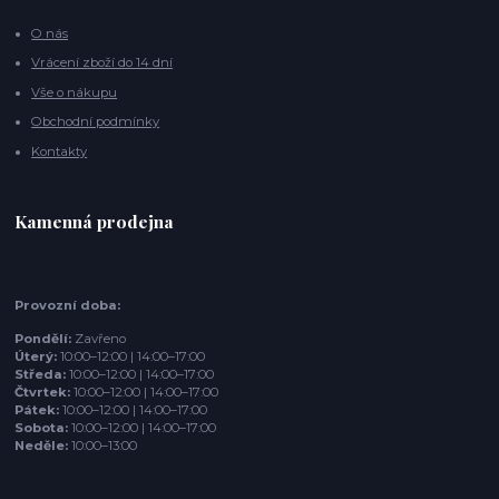
O nás
Vrácení zboží do 14 dní
Vše o nákupu
Obchodní podmínky
Kontakty
Kamenná prodejna
Provozní doba:
Pondělí:
Zavřeno
Úterý:
10:00–12:00 | 14:00–17:00
Středa:
10:00–12:00 | 14:00–17:00
Čtvrtek:
10:00–12:00 | 14:00–17:00
Pátek:
10:00–12:00 | 14:00–17:00
Sobota:
10:00–12:00 | 14:00–17:00
Neděle:
10:00–13:00