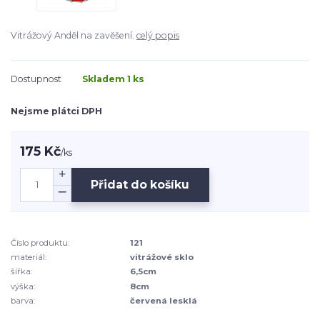
Vitrážový Anděl na zavěšení.
celý popis
Dostupnost
Skladem 1 ks
Nejsme plátci DPH
175 Kč
/
ks
Přidat do košíku
Číslo produktu:
121
materiál:
vitrážové sklo
šířka:
6,5cm
výška:
8cm
barva:
červená lesklá