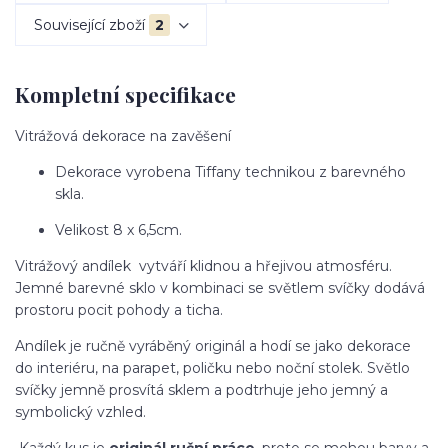
Související zboží
2
Kompletní specifikace
Vitrážová dekorace na zavěšení
Dekorace vyrobena Tiffany technikou z barevného
skla.
Velikost 8 x 6,5cm.
Vitrážový andílek vytváří klidnou a hřejivou atmosféru.
Jemné barevné sklo v kombinaci se světlem svíčky dodává
prostoru pocit pohody a ticha.
Andílek je ručně vyráběný originál a hodí se jako dekorace
do interiéru, na parapet, poličku nebo noční stolek. Světlo
svíčky jemně prosvítá sklem a podtrhuje jeho jemný a
symbolický vzhled.
Každý kus je
originál ruční práce
, proto se mohou barvy a