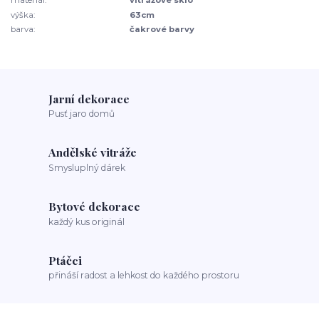
materiál:
vitrážové sklo
výška:
63cm
barva:
čakrové barvy
Jarní dekorace
Pusť jaro domů
Andělské vitráže
Smysluplný dárek
Bytové dekorace
každý kus originál
Ptáčci
přináší radost a lehkost do každého prostoru