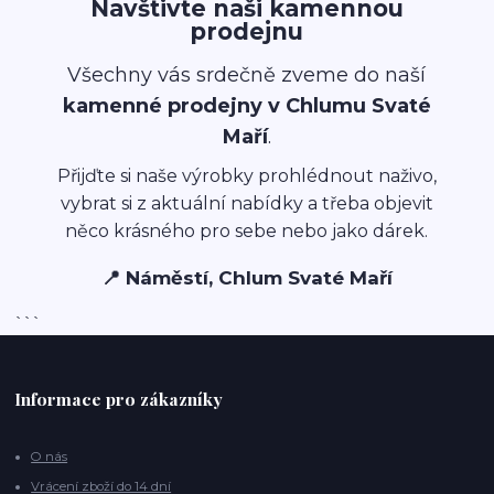
Navštivte naši kamennou
prodejnu
Všechny vás srdečně zveme do naší
kamenné prodejny v Chlumu Svaté
Maří
.
Přijďte si naše výrobky prohlédnout naživo,
vybrat si z aktuální nabídky a třeba objevit
něco krásného pro sebe nebo jako dárek.
📍 Náměstí, Chlum Svaté Maří
```
Informace pro zákazníky
O nás
Vrácení zboží do 14 dní