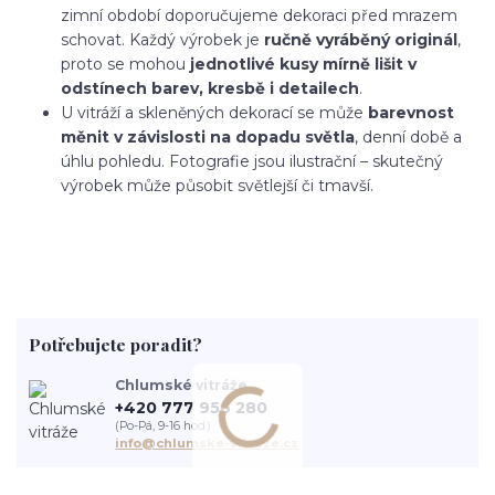
zimní období doporučujeme dekoraci před mrazem
schovat. Každý výrobek je
ručně vyráběný originál
,
proto se mohou
jednotlivé kusy mírně lišit v
odstínech barev, kresbě i detailech
.
U vitráží a skleněných dekorací se může
barevnost
měnit v závislosti na dopadu světla
, denní době a
úhlu pohledu. Fotografie jsou ilustrační – skutečný
výrobek může působit světlejší či tmavší.
Potřebujete poradit?
Chlumské vitráže
+420 777 956 280
(Po-Pá, 9-16 hod.)
info@chlumske-vitraze.cz