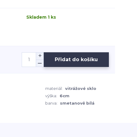
Skladem 1 ks
Přidat do košíku
materiál:
vitrážové sklo
výška:
6cm
barva:
smetanově bílá