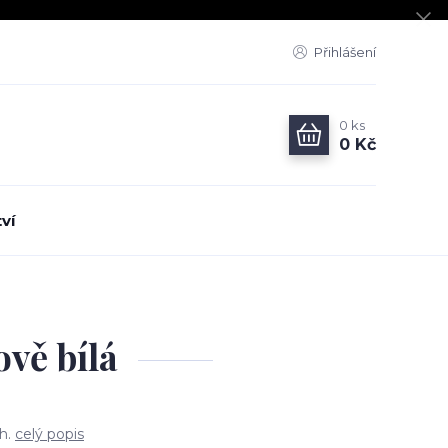
Přihlášení
0
ks
0 Kč
ví
vě bílá
ch.
celý popis