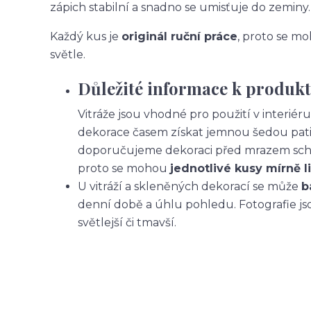
zápich stabilní a snadno se umisťuje do zeminy.
Každý kus je
originál ruční práce
, proto se moh
světle.
Důležité informace k produk
Vitráže jsou vhodné pro použití v interiér
dekorace časem získat jemnou šedou pati
doporučujeme dekoraci před mrazem scho
proto se mohou
jednotlivé kusy mírně li
U vitráží a skleněných dekorací se může
b
denní době a úhlu pohledu. Fotografie js
světlejší či tmavší.