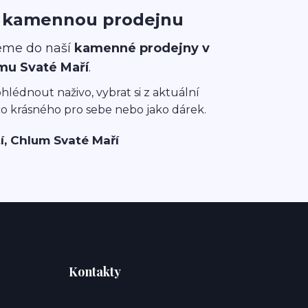
i kamennou prodejnu
eme do naší
kamenné prodejny v
mu Svaté Maří
.
ohlédnout naživo, vybrat si z aktuální
co krásného pro sebe nebo jako dárek.
í, Chlum Svaté Maří
Kontakty