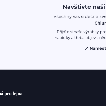
Navštivte naš
Všechny vás srdečně zv
Chlu
Přijďte si naše výrobky pr
nabídky a třeba objevit ně
📍 Náměst
á prodejna