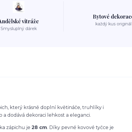
Bytové dekorac
Andělské vitráže
každý kus originál
Smysluplný dárek
ch, který krásně doplní květináče, truhlíky i
o a dodává dekoraci lehkost a eleganci.
lka zápichu je
28 cm
. Díky pevné kovové tyčce je