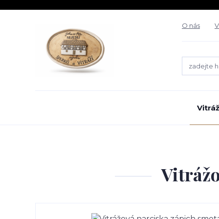
O nás
V
Vitrá
Vitráž