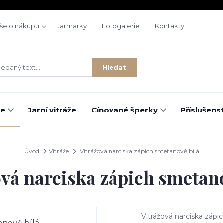
še o nákupu
Jarmarky
Fotogalerie
Kontakty
Hledat
že
Jarní vitráže
Cínované šperky
Příslušenst
Úvod
Vitráže
Vitrážová narciska zápich smetanově bílá
ová narciska zápich smetano
Vitrážová narciska zápi