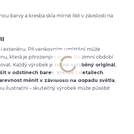
ou barvy a kresba skla mírně lišit v závislosti na
tu
u i exteriéru. Při venkovním umístění může
nu, která je přirozeným jevem. Na zimní období
vat. Každý výrobek je
ručně vyráběný originál
,
šit v odstínech barev, kresbě i detailech
.
arevnost měnit v závislosti na dopadu světla
,
ou ilustrační – skutečný výrobek může působit