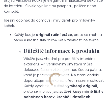
Stojací vitrážová kočka je elegantní a nadčasová dekorace
do interiéru. Skvěle vynikne na parapetu, poličce nebo
komodě.
Ideální doplněk do domova i milý dárek pro milovníky
koček.
Každý kus je
originál ruční práce
, proto se mohou
barvy a kresba skla mírně lišit v závislosti na světle.
Důležité informace k produktu
Vitráže jsou vhodné pro použití v interiéru i
exteriéru. Při venkovním umístění může
dekorace časem získat jemnou šedou patinu,
která je přirozeným jevem. Na zimní období
doporučujeme dekoraci před mrazem schovat.
Každý výrobek je
ručně vyráběný originál
,
proto se mohou
jednotlivé kusy mírně lišit v
odstínech barev, kresbě i detailech
.