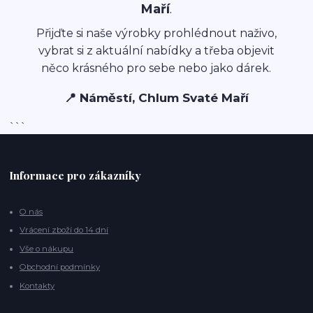
Maří
.
Přijďte si naše výrobky prohlédnout naživo,
vybrat si z aktuální nabídky a třeba objevit
něco krásného pro sebe nebo jako dárek.
📍 Náměstí, Chlum Svaté Maří
```
Informace pro zákazníky
O nás
Vrácení zboží do 14 dní
Vše o nákupu
Obchodní podmínky
Kontakty