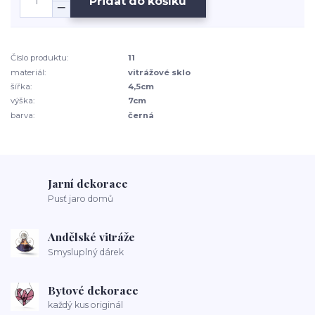
Přidat do košíku
Číslo produktu:
11
materiál:
vitrážové sklo
šířka:
4,5cm
výška:
7cm
barva:
černá
Jarní dekorace
Pusť jaro domů
Andělské vitráže
Smysluplný dárek
Bytové dekorace
každý kus originál