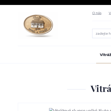
O nás
V
Vitrá
Vitr