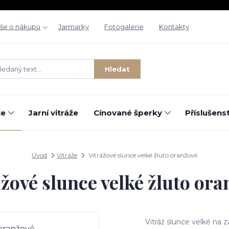
še o nákupu
Jarmarky
Fotogalerie
Kontakty
Hledat
že
Jarní vitráže
Cínované šperky
Příslušenst
Úvod
Vitráže
Vitrážové slunce velké žluto oranžové
ážové slunce velké žluto ora
Vitráž slunce velké na 