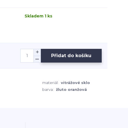
Skladem 1 ks
Přidat do košíku
materiál:
vitrážové sklo
barva:
žluto oranžová