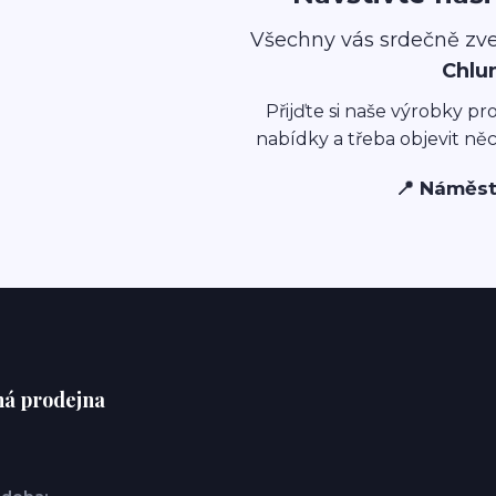
Všechny vás srdečně zv
Chlu
Přijďte si naše výrobky pr
nabídky a třeba objevit ně
📍 Náměst
á prodejna