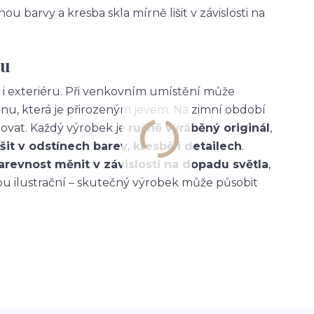
ou barvy a kresba skla mírně lišit v závislosti na
tu
u i exteriéru. Při venkovním umístění může
nu, která je přirozeným jevem. Na zimní období
vat. Každý výrobek je
ručně vyráběný originál
,
šit v odstínech barev, kresbě i detailech
.
arevnost měnit v závislosti na dopadu světla
,
ou ilustrační – skutečný výrobek může působit