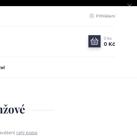
Přihlášení
0
ks
0 Kč
ví
nžové
zavěšení
celý popis