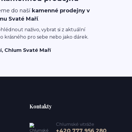
eme do naší
kamenné prodejny v
mu Svaté Maří
.
ohlédnout naživo, vybrat si z aktuální
co krásného pro sebe nebo jako dárek.
í, Chlum Svaté Maří
Kontakty
Chlumské vitráže
+420 777 956 280