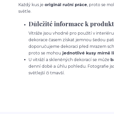
Každý kus je
originál ruční práce
, proto se moh
světle.
Důležité informace k produk
Vitráže jsou vhodné pro použití v interiér
dekorace časem získat jemnou šedou pati
doporučujeme dekoraci před mrazem scho
proto se mohou
jednotlivé kusy mírně li
U vitráží a skleněných dekorací se může
b
denní době a úhlu pohledu. Fotografie js
světlejší či tmavší.