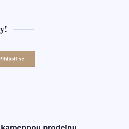
y!
řihlásit se
i kamennou prodejnu