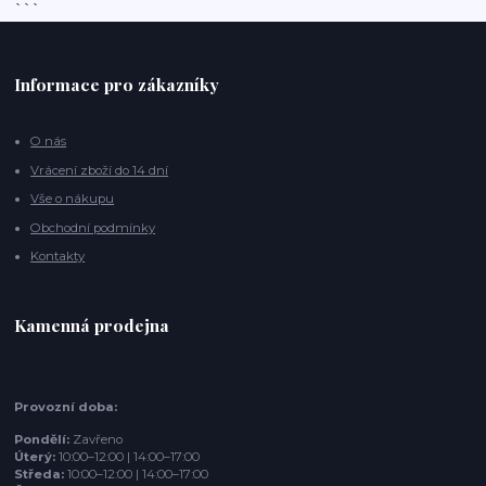
```
Informace pro zákazníky
O nás
Vrácení zboží do 14 dní
Vše o nákupu
Obchodní podmínky
Kontakty
Kamenná prodejna
Provozní doba:
Pondělí:
Zavřeno
Úterý:
10:00–12:00 | 14:00–17:00
Středa:
10:00–12:00 | 14:00–17:00