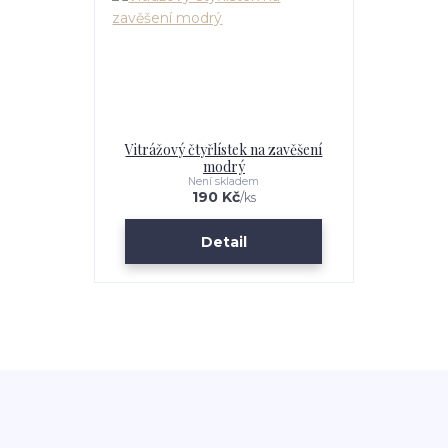
Vitrážový čtyřlístek na zavěšení
modrý
Není skladem
190 Kč
/
ks
Detail