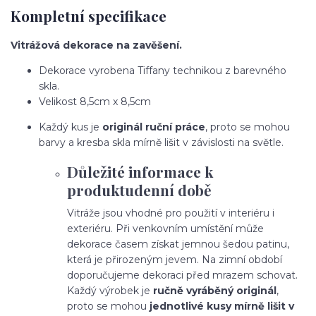
Kompletní specifikace
Vitrážová dekorace na zavěšení.
Dekorace vyrobena Tiffany technikou z barevného
skla.
Velikost 8,5cm x 8,5cm
Každý kus je
originál ruční práce
, proto se mohou
barvy a kresba skla mírně lišit v závislosti na světle.
Důležité informace k
produktudenní době
Vitráže jsou vhodné pro použití v interiéru i
exteriéru. Při venkovním umístění může
dekorace časem získat jemnou šedou patinu,
která je přirozeným jevem. Na zimní období
doporučujeme dekoraci před mrazem schovat.
Každý výrobek je
ručně vyráběný originál
,
proto se mohou
jednotlivé kusy mírně lišit v