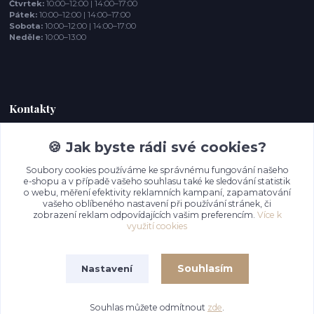
Čtvrtek:
10:00–12:00 | 14:00–17:00
Pátek:
10:00–12:00 | 14:00–17:00
Sobota:
10:00–12:00 | 14:00–17:00
Neděle:
10:00–13:00
Kontakty
🍪 Jak byste rádi své cookies?
Chlumské vitráže
+420 777 956 280
Soubory cookies používáme ke správnému fungování našeho
(Po-Pá, 9-16 hod.)
e-shopu a v případě vašeho souhlasu také ke sledování statistik
o webu, měření efektivity reklamních kampaní, zapamatování
info@chlumske-vitraze.cz
vašeho oblíbeného nastavení při používání stránek, či
zobrazení reklam odpovídajících vašim preferencím.
Více k
využití cookies
Souhlasím
Nastavení
Souhlas můžete odmítnout
zde
.
Vytvořeno na
Eshop-rychle.cz