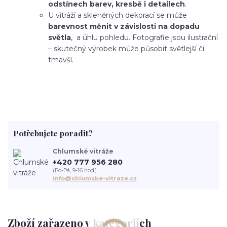
odstínech barev, kresbě i detailech
.
U vitráží a skleněných dekorací se může
barevnost měnit v závislosti na dopadu
světla
, a úhlu pohledu. Fotografie jsou ilustrační
– skutečný výrobek může působit světlejší či
tmavší.
Potřebujete poradit?
Chlumské vitráže
+420 777 956 280
(Po-Pá, 9-16 hod.)
info@chlumske-vitraze.cz
Zboží zařazeno v kategoriích