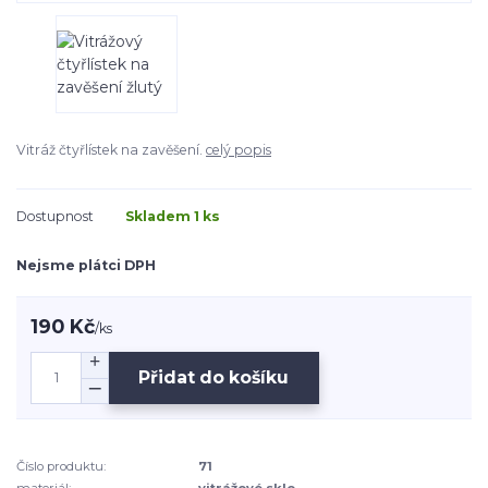
Vitráž čtyřlístek na zavěšení.
celý popis
Dostupnost
Skladem 1 ks
Nejsme plátci DPH
190 Kč
/
ks
Přidat do košíku
Číslo produktu:
71