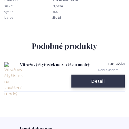
materiál:
vitrážové sklo
šířka:
8,5cm
výška:
8,5
barva:
žlutá
Podobné produkty
Vitrážový čtyřlístek na zavěšení modrý
190 Kč
/
ks
Není skladem
Detail
Jarní dekorace