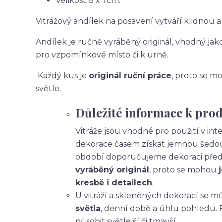
Velikost 8 x 7cm.
Vitrážový andílek na posavení vytváří klidnou 
Andílek je ručně vyráběný originál, vhodný jako
pro vzpomínkové místo či k urně.
Každý kus je
originál ruční práce
, proto se mo
světle.
Důležité informace k pro
Vitráže jsou vhodné pro použití v int
dekorace časem získat jemnou šedou 
období doporučujeme dekoraci před
vyráběný originál
, proto se mohou
kresbě i detailech
.
U vitráží a skleněných dekorací se 
světla
, denní době a úhlu pohledu. 
působit světlejší či tmavší.