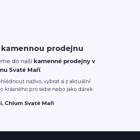
i kamennou prodejnu
eme do naší
kamenné prodejny v
mu Svaté Maří
.
ohlédnout naživo, vybrat si z aktuální
co krásného pro sebe nebo jako dárek.
í, Chlum Svaté Maří