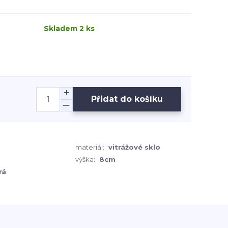
Skladem 2 ks
Přidat do košíku
materiál:
vitrážové sklo
výška:
8cm
rá