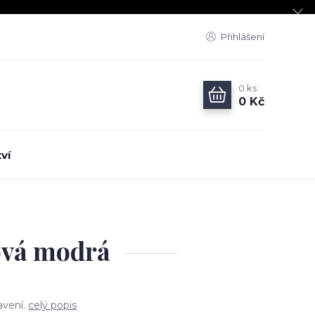
Přihlášení
0
ks
0 Kč
ví
tová modrá
avení.
celý popis