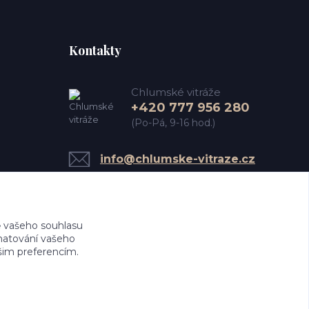
Kontakty
Chlumské vitráže
+420 777 956 280
(Po-Pá, 9-16 hod.)
info@chlumske-vitraze.cz
 vašeho souhlasu
amatování vašeho
ašim preferencím.