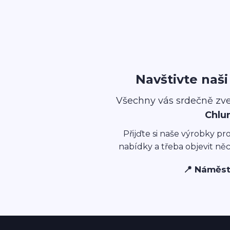
Navštivte naš
Všechny vás srdečně zv
Chlu
Přijďte si naše výrobky pr
nabídky a třeba objevit ně
📍 Náměst