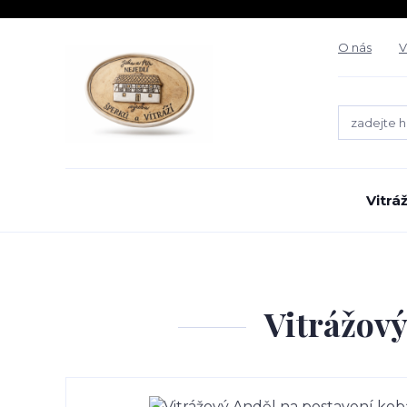
O nás
V
Vitrá
Vitrážový