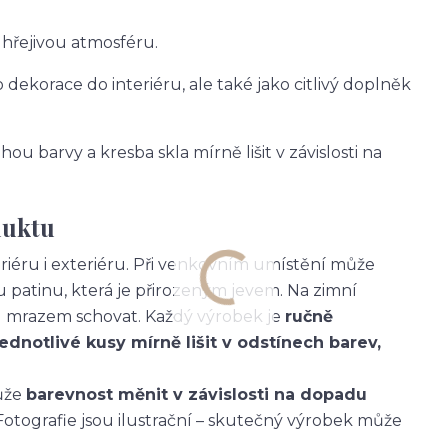
a hřejivou atmosféru.
 dekorace do interiéru, ale také jako citlivý doplněk
hou barvy a kresba skla mírně lišit v závislosti na
duktu
eriéru i exteriéru. Při venkovním umístění může
patinu, která je přirozeným jevem. Na zimní
 mrazem schovat. Každý výrobek je
ručně
jednotlivé kusy mírně lišit v odstínech barev,
může
barevnost měnit v závislosti na dopadu
Fotografie jsou ilustrační – skutečný výrobek může