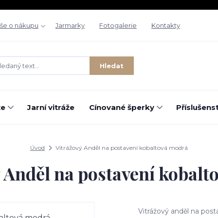
še o nákupu
Jarmarky
Fotogalerie
Kontakty
Hledat
že
Jarní vitráže
Cínované šperky
Příslušenst
Úvod
Vitrážový Anděl na postavení kobaltová modrá
 Anděl na postavení kobal
Vitrážový anděl na post