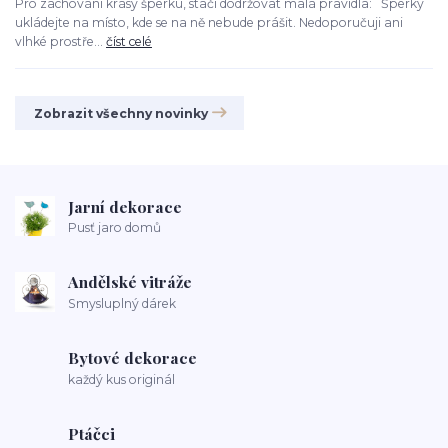
Pro zachování krásy šperku, stačí dodržovat malá pravidla: Šperky
ukládejte na místo, kde se na ně nebude prášit. Nedoporučuji ani
vlhké prostře...
číst celé
Zobrazit všechny novinky
Jarní dekorace
Pusť jaro domů
Andělské vitráže
Smysluplný dárek
Bytové dekorace
každý kus originál
Ptáčci