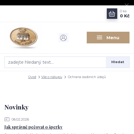
0
ks
0 Kč
Menu
Hledat
Úvod
Vše o nákupu
Ochrana osobních údajů
Novinky
06.02.2026
Jak správně pečovat o šperky