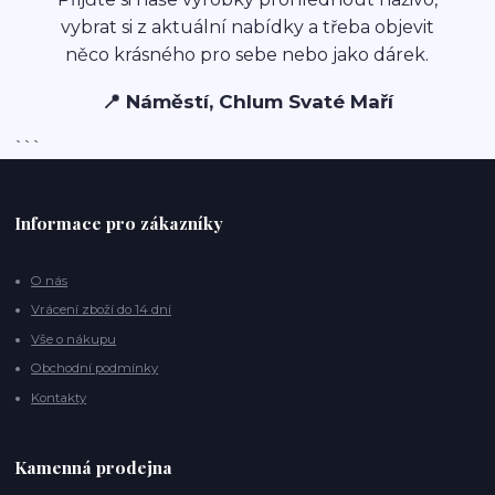
vybrat si z aktuální nabídky a třeba objevit
něco krásného pro sebe nebo jako dárek.
📍 Náměstí, Chlum Svaté Maří
```
Informace pro zákazníky
O nás
Vrácení zboží do 14 dní
Vše o nákupu
Obchodní podmínky
Kontakty
Kamenná prodejna