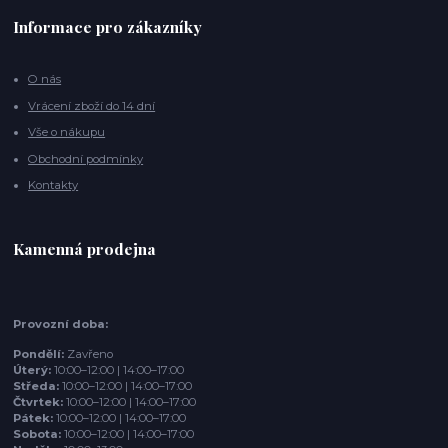
Informace pro zákazníky
O nás
Vrácení zboží do 14 dní
Vše o nákupu
Obchodní podmínky
Kontakty
Kamenná prodejna
Provozní doba:
Pondělí:
Zavřeno
Úterý:
10:00–12:00 | 14:00–17:00
Středa:
10:00–12:00 | 14:00–17:00
Čtvrtek:
10:00–12:00 | 14:00–17:00
Pátek:
10:00–12:00 | 14:00–17:00
Sobota:
10:00–12:00 | 14:00–17:00