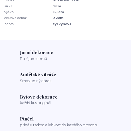
materiál:
vitrážové sklo
šířka:
9cm
výška:
6,5cm
celková délka:
32cm
barva:
tyrkysová
Jarní dekorace
Pusť jaro domů
Andělské vitráže
Smysluplný dárek
Bytové dekorace
každý kus originál
Ptáčci
přináší radost a lehkost do každého prostoru