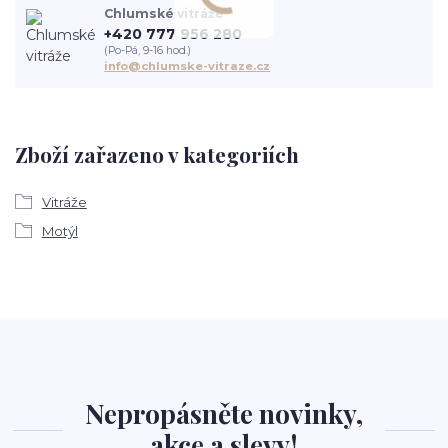
Chlumské vitráže
+420 777 956 280
(Po-Pá, 9-16 hod.)
info@chlumske-vitraze.cz
Zboží zařazeno v kategoriích
Vitráže
Motýl
Nepropásněte novinky,
akce a slevy!